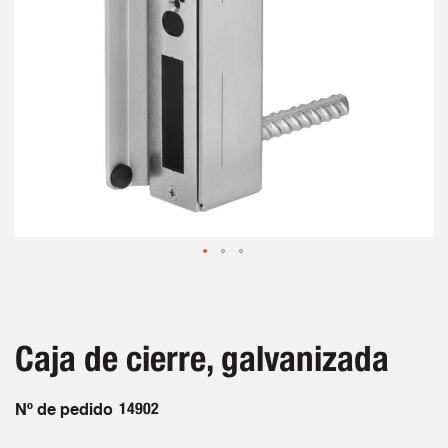
Saltar
al
comienzo
de
Caja de cierre, galvanizada
la
galería
de
Nº de pedido
14902
imágenes