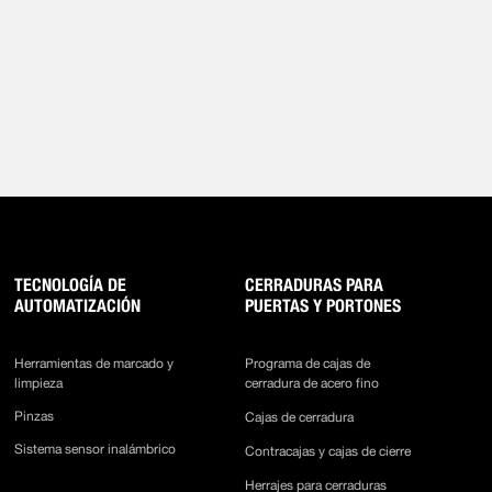
TECNOLOGÍA DE
CERRADURAS PARA
AUTOMATIZACIÓN
PUERTAS Y PORTONES
Herramientas de marcado y
Programa de cajas de
limpieza
cerradura de acero fino
Pinzas
Cajas de cerradura
Sistema sensor inalámbrico
Contracajas y cajas de cierre
Herrajes para cerraduras