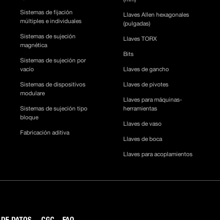
Sistemas de fijación
Llaves Allen hexagonales
múltiples e individuales
(pulgadas)
Sistemas de sujeción
Llaves TORX
magnética
Bits
Sistemas de sujeción por
vacío
Llaves de gancho
Sistemas de dispositivos
Llaves de pivotes
modulare
Llaves para máquinas-
Sistemas de sujeción tipo
herramientas
bloque
Llaves de vaso
Fabricación aditiva
Llaves de boca
Llaves para acoplamientos
 DE DATOS
CGC
FAQ