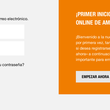
¡PRIMER INICI
rreo electrónico.
ONLINE DE AM
¡Bienvenido a la nu
por primera vez, ta
si desea registrars
ahora» a continuaci
importante para em
u contraseña?
EMPEZAR AHORA