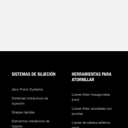
SISTEMAS DE SUJECIÓN
HERRAMIENTAS PARA
ATORNILLAR
Zero-Point-Systems
Llaves Allen hexagonales
Sistemas hidráulicos de
(mm)
sujeción
Llaves Allen acodadas con
Grapas rápidas
pivotes
Elementos mecánicos de
Llaves de cabeza esférica
fijación
(mm)