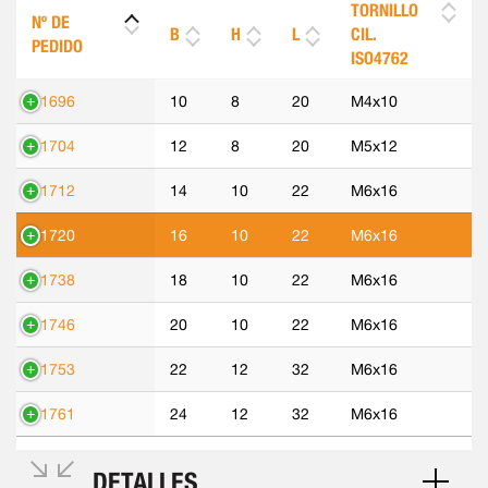
TORNILLO
Nº DE
B
H
L
CIL.
PEDIDO
ISO4762
71696
10
8
20
M4x10
71704
12
8
20
M5x12
71712
14
10
22
M6x16
71720
16
10
22
M6x16
71738
18
10
22
M6x16
71746
20
10
22
M6x16
71753
22
12
32
M6x16
71761
24
12
32
M6x16
DETALLES