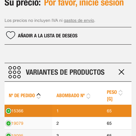
Su precio:
Por favor, inicie sesión
Los precios no incluyen IVA ni
gastos de envío
.
AÑADIR A LA LISTA DE DESEOS
VARIANTES DE PRODUCTOS
PESO
Nº DE PEDIDO
ABOMBADO Nº
[G]
315366
1
65
319079
2
65
319095
3
65