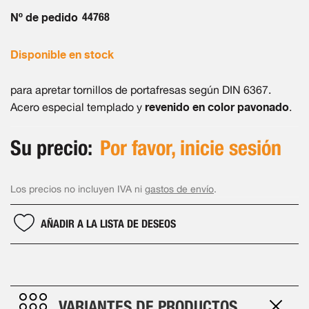
galería
de
Nº de pedido
44768
imágenes
Disponible en stock
para apretar tornillos de portafresas según DIN 6367.
revenido en color pavonado
Acero especial templado y
.
Su precio:
Por favor, inicie sesión
Los precios no incluyen IVA ni
gastos de envío
.
AÑADIR A LA LISTA DE DESEOS
VARIANTES DE PRODUCTOS