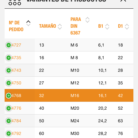
PARA
Nº DE
TAMAÑO
DIN
B1
D1
PEDIDO
6367
44727
13
M 6
6,1
18
44735
16
M 8
8,1
22
44743
22
M10
10,1
28
44750
27
M12
12,1
35
44768
32
M16
16,1
42
44776
40
M20
20,2
52
44784
50
M24
24,2
63
44792
60
M30
28,2
76