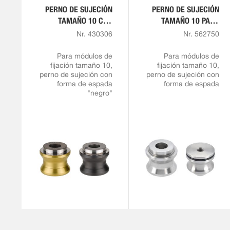
PERNO DE SUJECIÓN
PERNO DE SUJECIÓN
TAMAÑO 10 CON
TAMAÑO 10 PARA
MARCA DE COLOR
TORNILLO DE
Nr. 430306
Nr. 562750
PARA TORNILLO DE
RETENCIÓN M8 CON
RETENCIÓN M8
COLLAR REDUCIDO
Para módulos de
Para módulos de
fijación tamaño 10,
fijación tamaño 10,
perno de sujeción con
perno de sujeción con
forma de espada
forma de espada
"negro"