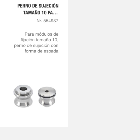
PERNO DE SUJECIÓN
TAMAÑO 10 PARA
TORNILLO DE
Nr. 554937
RETENCIÓN M10
Para módulos de
fijación tamaño 10,
perno de sujeción con
forma de espada