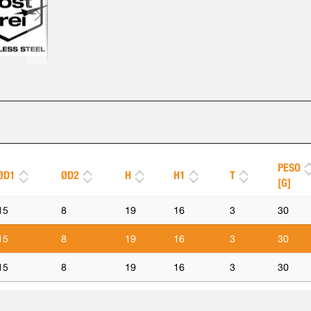
PESO
ØD1
ØD2
H
H1
T
[G]
15
8
19
16
3
30
15
8
19
16
3
30
15
8
19
16
3
30