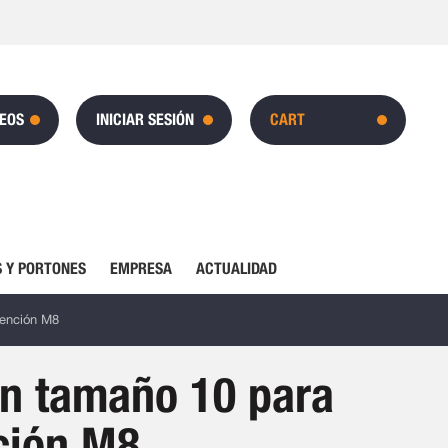
SEOS
INICIAR SESIÓN
CART
 Y PORTONES
EMPRESA
ACTUALIDAD
tención M8
ón tamaño 10 para
nción M8