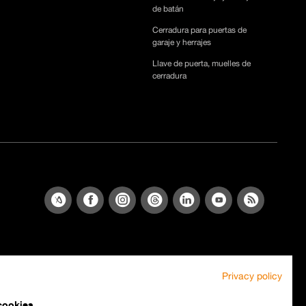
de batán
Cerradura para puertas de
garaje y herrajes
Llave de puerta, muelles de
cerradura
Privacy policy
cookies