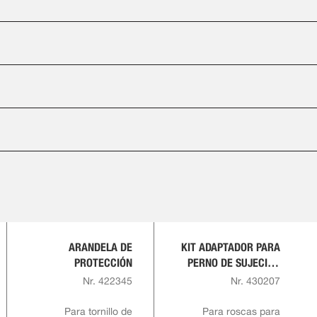
ARANDELA DE
KIT ADAPTADOR PARA
PROTECCIÓN
PERNO DE SUJECIÓN
DE ESPADA TAMAÑO
Nr. 422345
Nr. 430207
10
Para tornillo de
Para roscas para