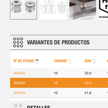
Saltar
al
comienzo
de
VARIANTES DE PRODUCTOS
la
galería
de
Nº DE PEDIDO
TAMAÑO
ØDN
imágenes
303610
10
22,0
303636
10
22,0
304519
10
21,8
DETALLES