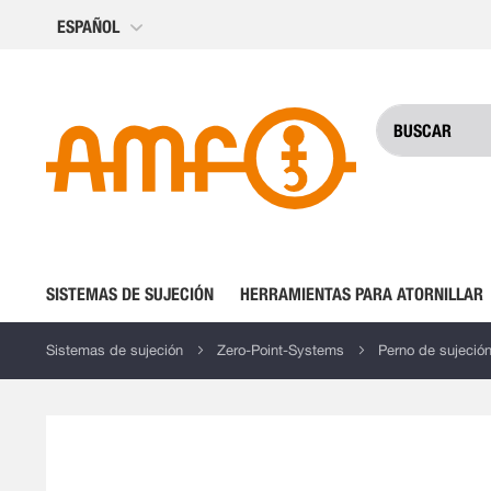
Ir
ESPAÑOL
al
contenido
SISTEMAS DE SUJECIÓN
HERRAMIENTAS PARA ATORNILLAR
Sistemas de sujeción
Zero-Point-Systems
Perno de sujeción 
Saltar
al
final