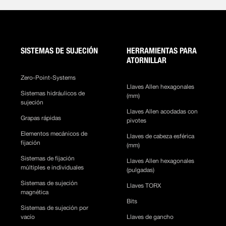
SISTEMAS DE SUJECIÓN
HERRAMIENTAS PARA
ATORNILLAR
Zero-Point-Systems
Llaves Allen hexagonales
Sistemas hidráulicos de
(mm)
sujeción
Llaves Allen acodadas con
Grapas rápidas
pivotes
Elementos mecánicos de
Llaves de cabeza esférica
fijación
(mm)
Sistemas de fijación
Llaves Allen hexagonales
múltiples e individuales
(pulgadas)
Sistemas de sujeción
Llaves TORX
magnética
Bits
Sistemas de sujeción por
vacío
Llaves de gancho