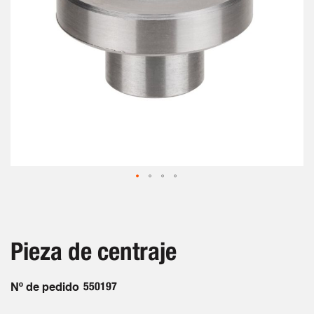
Saltar
al
comienzo
de
Pieza de centraje
la
galería
de
Nº de pedido
550197
imágenes