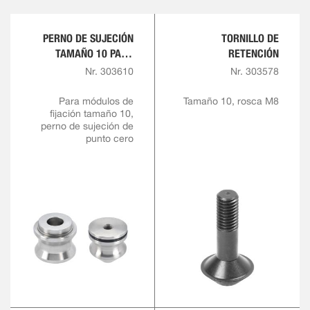
PERNO DE SUJECIÓN
TORNILLO DE
TAMAÑO 10 PARA
RETENCIÓN
TORNILLO DE
Nr. 303610
Nr. 303578
RETENCIÓN M8
Para módulos de
Tamaño 10, rosca M8
fijación tamaño 10,
perno de sujeción de
punto cero