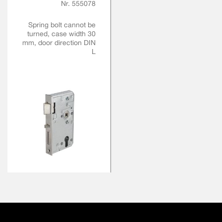
Nr. 555078
Spring bolt cannot be
turned, case width 30
mm, door direction DIN
L