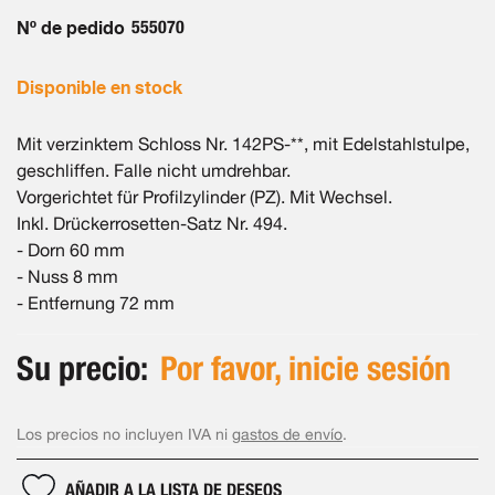
galería
de
Nº de pedido
555070
imágenes
Disponible en stock
Mit verzinktem Schloss Nr. 142PS-**, mit Edelstahlstulpe,
geschliffen. Falle nicht umdrehbar.
Vorgerichtet für Profilzylinder (PZ). Mit Wechsel.
Inkl. Drückerrosetten-Satz Nr. 494.
- Dorn 60 mm
- Nuss 8 mm
- Entfernung 72 mm
Su precio:
Por favor, inicie sesión
Los precios no incluyen IVA ni
gastos de envío
.
AÑADIR A LA LISTA DE DESEOS