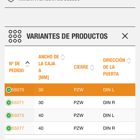
VARIANTES DE PRODUCTOS
ANCHO DE
DIRECCIÓN
Nº DE
LA CAJA
CIERRE
DE LA
PEDIDO
A
PUERTA
[MM]
555070
30
PZW
DIN L
555071
30
PZW
DIN R
555073
40
PZW
DIN L
555077
40
PZW
DIN R