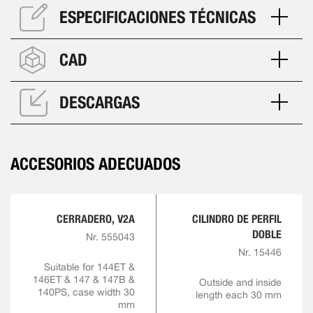
ESPECIFICACIONES TÉCNICAS
CAD
DESCARGAS
ACCESORIOS ADECUADOS
CERRADERO, V2A
CILINDRO DE PERFIL
DOBLE
Nr. 555043
Nr. 15446
Suitable for 144ET &
146ET & 147 & 147B &
Outside and inside
140PS, case width 30
length each 30 mm
mm