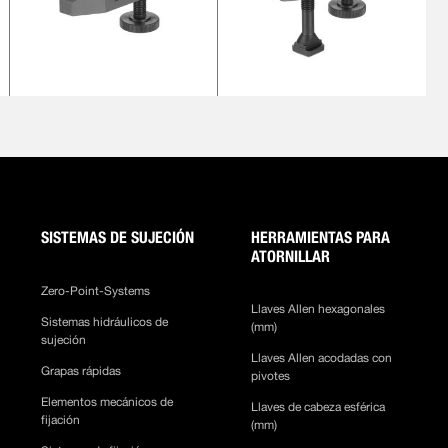
SISTEMAS DE SUJECIÓN
HERRAMIENTAS PARA
ATORNILLAR
Zero-Point-Systems
Llaves Allen hexagonales
Sistemas hidráulicos de
(mm)
sujeción
Llaves Allen acodadas con
Grapas rápidas
pivotes
Elementos mecánicos de
Llaves de cabeza esférica
fijación
(mm)