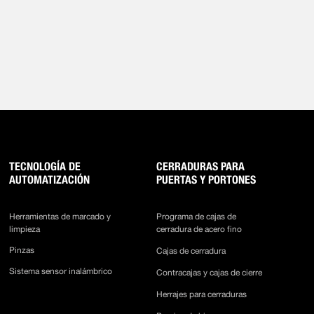
TECNOLOGÍA DE
CERRADURAS PARA
AUTOMATIZACIÓN
PUERTAS Y PORTONES
Herramientas de marcado y
Programa de cajas de
limpieza
cerradura de acero fino
Pinzas
Cajas de cerradura
Sistema sensor inalámbrico
Contracajas y cajas de cierre
Herrajes para cerraduras