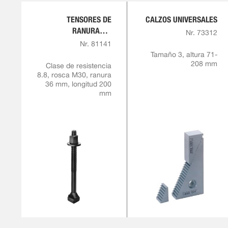
TENSORES DE
CALZOS UNIVERSALES
RANURAS T,
Nr. 73312
COMPLETO
Nr. 81141
Tamaño 3, altura 71-
208 mm
Clase de resistencia
8.8, rosca M30, ranura
36 mm, longitud 200
mm