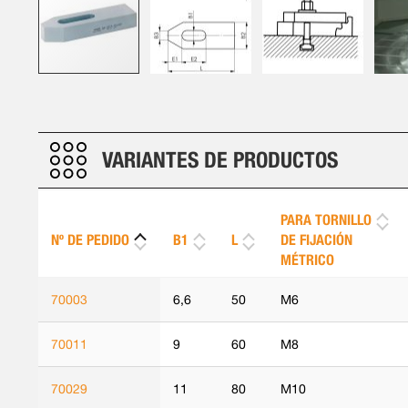
Saltar
al
comienzo
de
VARIANTES DE PRODUCTOS
la
galería
de
PARA TORNILLO
imágenes
Nº DE PEDIDO
B1
L
DE FIJACIÓN
MÉTRICO
70003
6,6
50
M6
70011
9
60
M8
70029
11
80
M10