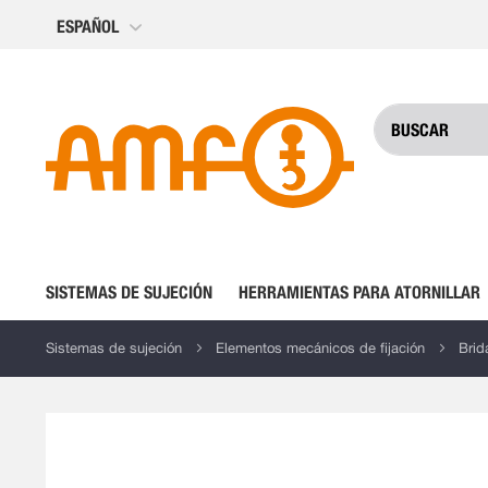
Ir
ESPAÑOL
al
contenido
SISTEMAS DE SUJECIÓN
HERRAMIENTAS PARA ATORNILLAR
Sistemas de sujeción
Elementos mecánicos de fijación
Brid
Saltar
al
final