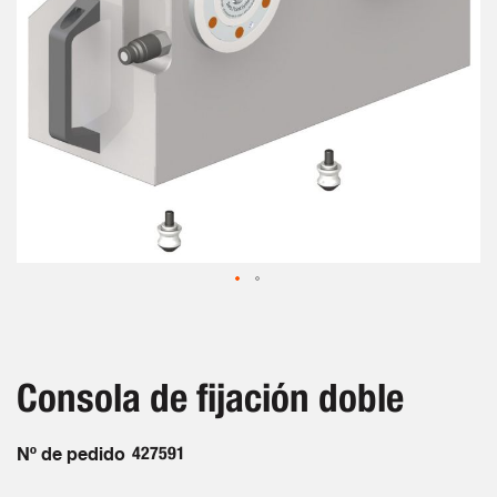
Saltar
al
comienzo
de
Consola de fijación doble
la
galería
de
Nº de pedido
427591
imágenes