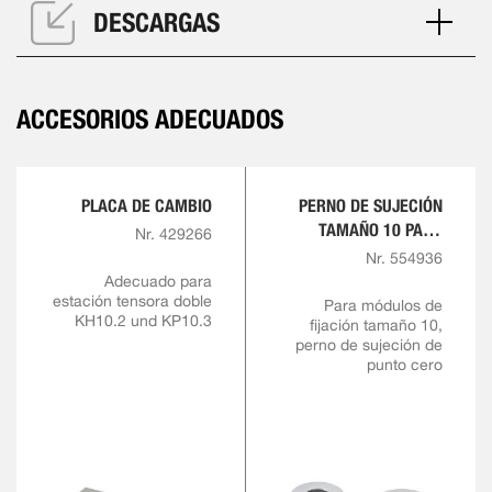
DESCARGAS
ACCESORIOS ADECUADOS
PLACA DE CAMBIO
PERNO DE SUJECIÓN
TAMAÑO 10 PARA
Nr. 429266
TORNILLO DE
Nr. 554936
RETENCIÓN M10
Adecuado para
estación tensora doble
Para módulos de
KH10.2 und KP10.3
fijación tamaño 10,
perno de sujeción de
punto cero