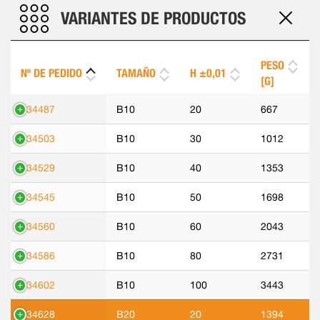
VARIANTES DE PRODUCTOS
PESO
Nº DE PEDIDO
TAMAÑO
H ±0,01
[G]
534487
B10
20
667
534503
B10
30
1012
534529
B10
40
1353
534545
B10
50
1698
534560
B10
60
2043
534586
B10
80
2731
534602
B10
100
3443
534628
B20
20
1394