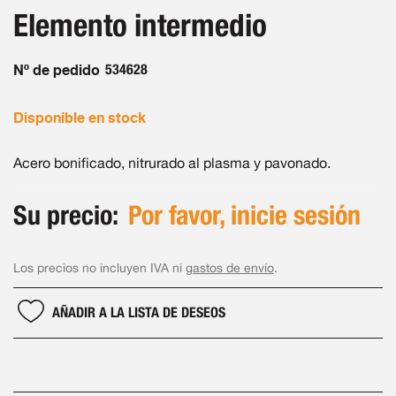
de
de
Elemento intermedio
la
imágenes
galería
de
Nº de pedido
534628
imágenes
Disponible en stock
Acero bonificado, nitrurado al plasma y pavonado.
Su precio:
Por favor, inicie sesión
Los precios no incluyen IVA ni
gastos de envío
.
AÑADIR A LA LISTA DE DESEOS