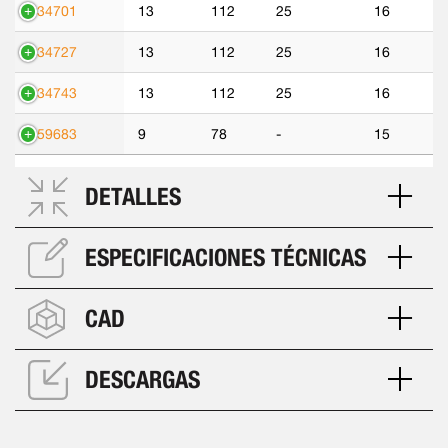
534701
13
112
25
16
534727
13
112
25
16
534743
13
112
25
16
559683
9
78
-
15
DETALLES
ESPECIFICACIONES TÉCNICAS
CAD
DESCARGAS