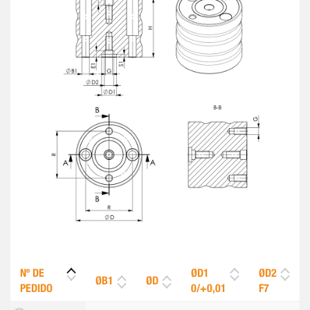
Nº DE
ØD1
ØD2
ØB1
ØD
PEDIDO
0/+0,01
F7