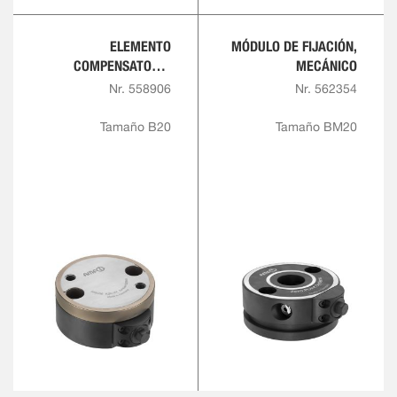
ELEMENTO
MÓDULO DE FIJACIÓN,
COMPENSATORIO
MECÁNICO
PLANO XY
Nr. 558906
Nr. 562354
Tamaño B20
Tamaño BM20