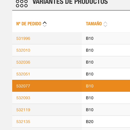
VARIANTES DE PRODUCTOS
Nº DE PEDIDO
TAMAÑO
531996
B10
532010
B10
532036
B10
532051
B10
532077
B10
532093
B10
532119
B10
532135
B20