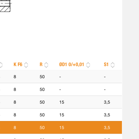
K F6
R
ØD1 0/+0,01
S1
8
8
50
-
-
8
8
50
-
-
8
8
50
15
3,5
8
8
50
15
3,5
8
8
50
15
3,5