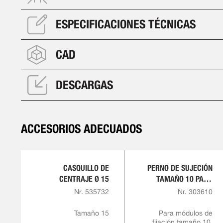
ESPECIFICACIONES TÉCNICAS
CAD
DESCARGAS
ACCESORIOS ADECUADOS
CASQUILLO DE
PERNO DE SUJECIÓN
CENTRAJE Ø 15
TAMAÑO 10 PARA
TORNILLO DE
Nr. 535732
Nr. 303610
RETENCIÓN M8
Tamaño 15
Para módulos de
fijación tamaño 10,