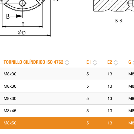
TORNILLO CILÍNDRICO ISO 4762
E1
E2
G
M8x30
5
13
M
M8x30
5
13
M
M8x30
5
13
M
M8x45
5
13
M
M8x50
5
13
M