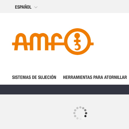
Ir
ESPAÑOL
al
contenido
SISTEMAS DE SUJECIÓN
HERRAMIENTAS PARA ATORNILLAR
Saltar
al
final
Saltar
de