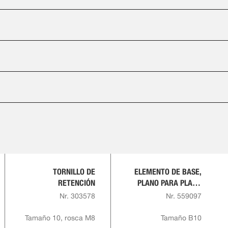
TORNILLO DE
ELEMENTO DE BASE,
RETENCIÓN
PLANO PARA PLACA
CON RANURA EN T,
Nr. 303578
Nr. 559097
REDONDO
Tamaño 10, rosca M8
Tamaño B10