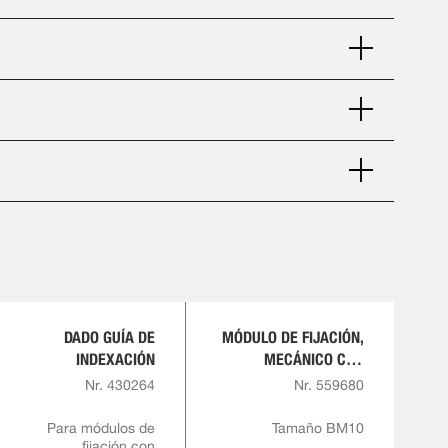
DADO GUÍA DE
MÓDULO DE FIJACIÓN,
INDEXACIÓN
MECÁNICO CON
INDEXACIÓN
Nr. 430264
Nr. 559680
Para módulos de
Tamaño BM10
fijación con