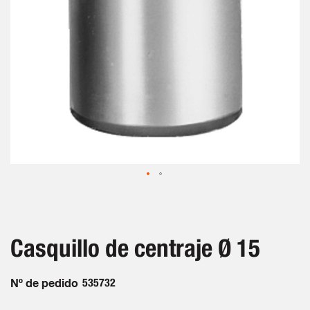
Saltar
al
comienzo
de
Casquillo de centraje Ø 15
la
galería
de
Nº de pedido
535732
imágenes