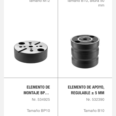
Tamaño M12
Tamaño B10, altura 50
mm
ELEMENTO DE
ELEMENTO DE APOYO,
MONTAJE BP10,
REGULABLE ± 5 MM
BP10.3 Y BP20,
Nr. 534925
Nr. 532390
NEUMÁTICO
Tamaño BP10
Tamaño B10