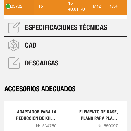
15
535732
15
M12
17,4
+0,011/0
ESPECIFICACIONES TÉCNICAS
CAD
DESCARGAS
ACCESORIOS ADECUADOS
ADAPTADOR PARA LA
ELEMENTO DE BASE,
REDUCCIÓN DE KH20,
PLANO PARA PLACA
KP20, KP10.3 A B10
CON RANURA EN T,
Nr. 534750
Nr. 559097