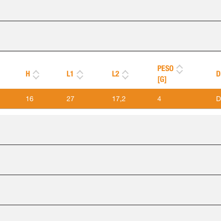
PESO
H
L1
L2
D
[G]
16
27
17,2
4
D