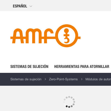
Ir
ESPAÑOL
al
contenido
SISTEMAS DE SUJECIÓN
HERRAMIENTAS PARA ATORNILLAR
Sistemas de sujeción
Zero-Point-Systems
Módulos de autom
Saltar
al
final