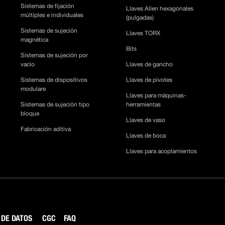
Sistemas de fijación
Llaves Allen hexagonales
múltiples e individuales
(pulgadas)
Sistemas de sujeción
Llaves TORX
magnética
Bits
Sistemas de sujeción por
vacío
Llaves de gancho
Sistemas de dispositivos
Llaves de pivotes
modulare
Llaves para máquinas-
Sistemas de sujeción tipo
herramientas
bloque
Llaves de vaso
Fabricación aditiva
Llaves de boca
Llaves para acoplamientos
 DE DATOS
CGC
FAQ