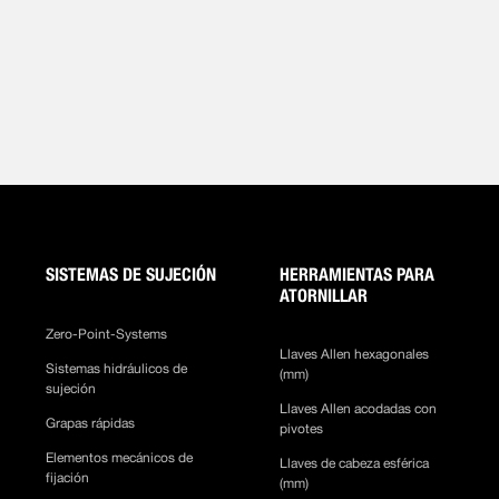
SISTEMAS DE SUJECIÓN
HERRAMIENTAS PARA
ATORNILLAR
Zero-Point-Systems
Llaves Allen hexagonales
Sistemas hidráulicos de
(mm)
sujeción
Llaves Allen acodadas con
Grapas rápidas
pivotes
Elementos mecánicos de
Llaves de cabeza esférica
fijación
(mm)