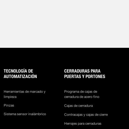
TECNOLOGÍA DE
CERRADURAS PARA
AUTOMATIZACIÓN
PUERTAS Y PORTONES
Herramientas de marcado y
Programa de cajas de
limpieza
cerradura de acero fino
Pinzas
Cajas de cerradura
Sistema sensor inalámbrico
Contracajas y cajas de cierre
Herrajes para cerraduras