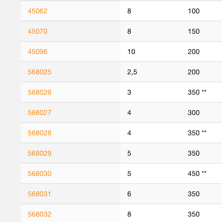
45062
8
100
45070
8
150
45096
10
200
568025
2,5
200
568026
3
350 **
568027
4
300
568028
4
350 **
568029
5
350
568030
5
450 **
568031
6
350
568032
8
350