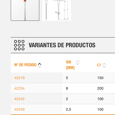
Saltar
al
comienzo
de
VARIANTES DE PRODUCTOS
la
galería
de
SW
Nº DE PEDIDO
L1
imágenes
[MM]
42218
5
150
42234
8
200
42242
2
100
42259
2,5
100