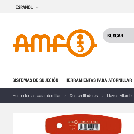
Ir
ESPAÑOL
al
contenido
SISTEMAS DE SUJECIÓN
HERRAMIENTAS PARA ATORNILLAR
Herramientas para atornillar
Destornilladores
Llaves Allen h
Saltar
al
final