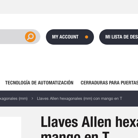
MY ACCOUNT
MI LISTA DE DE
TECNOLOGÍA DE AUTOMATIZACIÓN
CERRADURAS PARA PUERTAS
exagonales (mm)
Llaves Allen hexagonales (mm) con mango en T
Llaves Allen he
mango en T