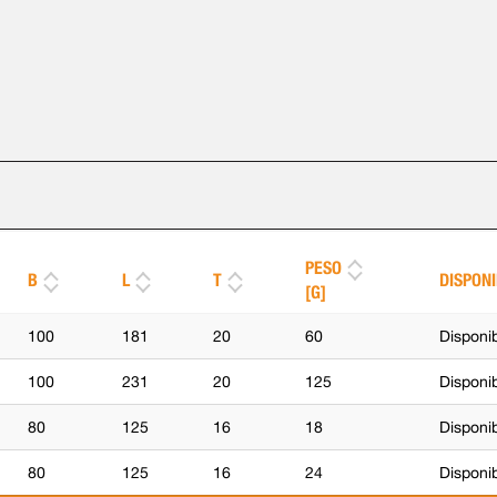
PESO
B
L
T
DISPONI
[G]
100
181
20
60
Disponi
100
231
20
125
Disponib
80
125
16
18
Disponi
80
125
16
24
Disponib