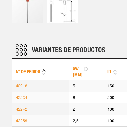
Saltar
al
comienzo
de
VARIANTES DE PRODUCTOS
la
galería
de
SW
Nº DE PEDIDO
L1
imágenes
[MM]
42218
5
150
42234
8
200
42242
2
100
42259
2,5
100