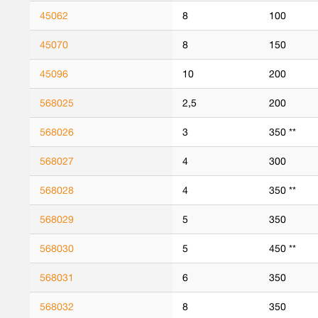
45062
8
100
45070
8
150
45096
10
200
568025
2,5
200
568026
3
350 **
568027
4
300
568028
4
350 **
568029
5
350
568030
5
450 **
568031
6
350
568032
8
350