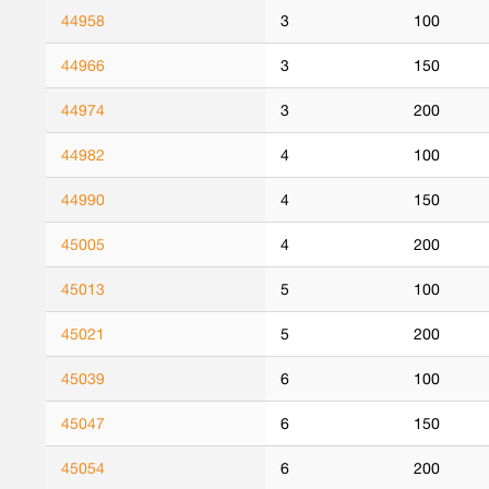
44958
3
100
44966
3
150
44974
3
200
44982
4
100
44990
4
150
45005
4
200
45013
5
100
45021
5
200
45039
6
100
45047
6
150
45054
6
200