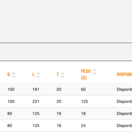
PESO
B
L
T
DISPONI
[G]
100
181
20
60
Disponi
100
231
20
125
Disponib
80
125
16
18
Disponi
80
125
16
24
Disponib