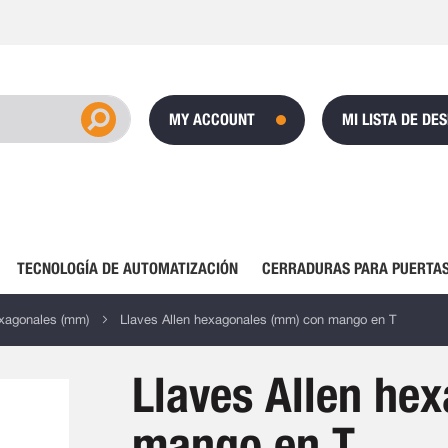
MY ACCOUNT
MI LISTA DE DE
TECNOLOGÍA DE AUTOMATIZACIÓN
CERRADURAS PARA PUERTAS
exagonales (mm)
Llaves Allen hexagonales (mm) con mango en T
Llaves Allen he
mango en T