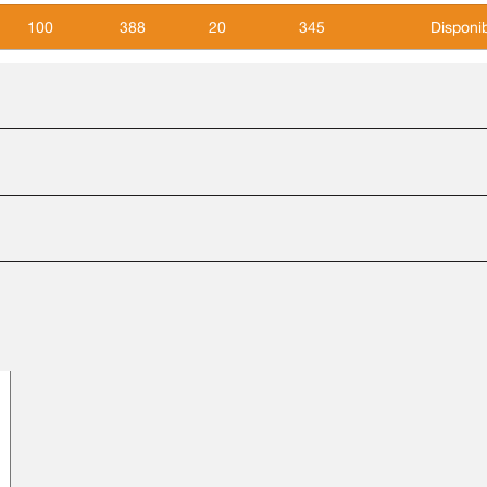
100
388
20
345
Disponi