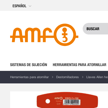
Ir
ESPAÑOL
al
contenido
SISTEMAS DE SUJECIÓN
HERRAMIENTAS PARA ATORNILLAR
Herramientas para atornillar
Destornilladores
Llaves Allen h
Saltar
al
final