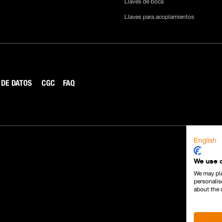
Llaves de boca
Llaves para acoplamientos
 DE DATOS
CGC
FAQ
English
We use 
We may pla
personalis
about the 