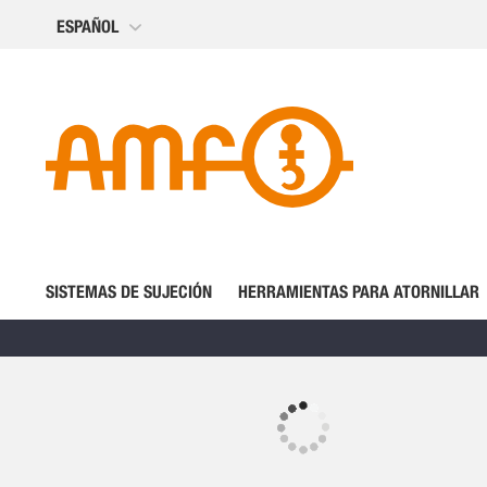
Ir
ESPAÑOL
al
contenido
SISTEMAS DE SUJECIÓN
HERRAMIENTAS PARA ATORNILLAR
Saltar
al
final
Saltar
de