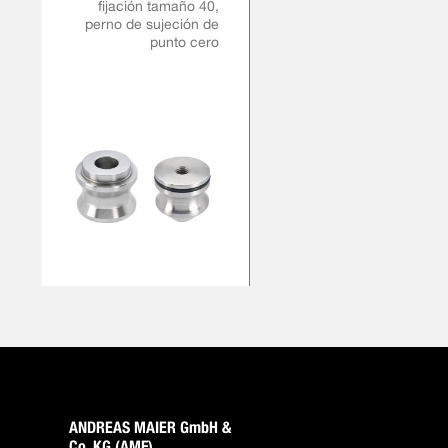
fijación tamaño 40,
perno de sujeción de
punto cero
ANDREAS MAIER GmbH &
Co. KG (AMF)