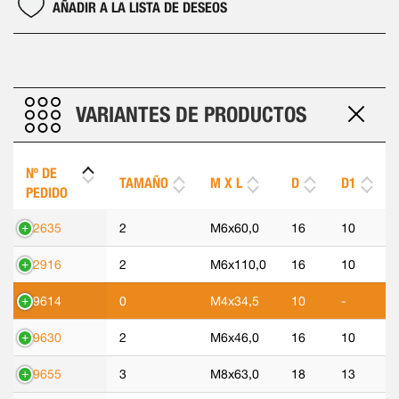
AÑADIR A LA LISTA DE DESEOS
VARIANTES DE PRODUCTOS
Nº DE
TAMAÑO
M X L
D
D1
PEDIDO
92635
2
M6x60,0
16
10
92916
2
M6x110,0
16
10
99614
0
M4x34,5
10
-
99630
2
M6x46,0
16
10
99655
3
M8x63,0
18
13