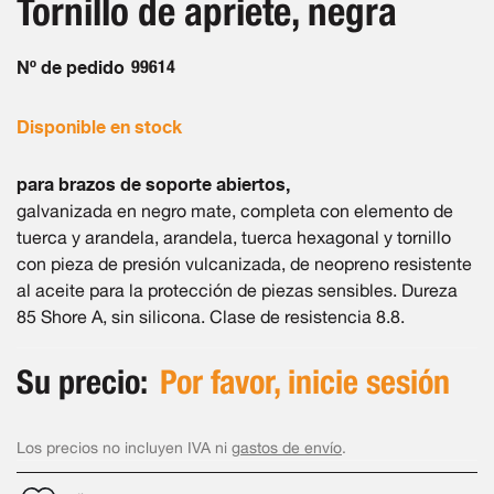
Tornillo de apriete, negra
la
imágenes
galería
de
Nº de pedido
99614
imágenes
Disponible en stock
para brazos de soporte abiertos,
galvanizada en negro mate, completa con elemento de
tuerca y arandela, arandela, tuerca hexagonal y tornillo
con pieza de presión vulcanizada, de neopreno resistente
al aceite para la protección de piezas sensibles. Dureza
85 Shore A, sin silicona. Clase de resistencia 8.8.
Su precio:
Por favor, inicie sesión
Los precios no incluyen IVA ni
gastos de envío
.