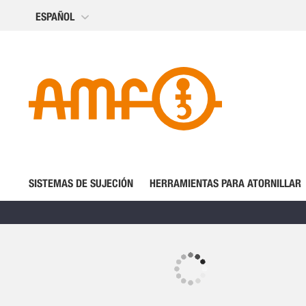
Ir
ESPAÑOL
al
contenido
SISTEMAS DE SUJECIÓN
HERRAMIENTAS PARA ATORNILLAR
Saltar
al
final
Saltar
de