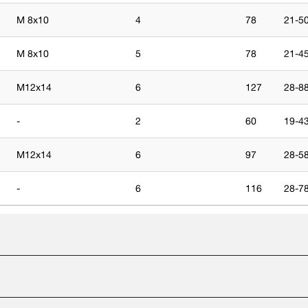
M 8x10
4
78
21-5
M 8x10
5
78
21-4
M12x14
6
127
28-8
-
2
60
19-4
M12x14
6
97
28-5
-
6
116
28-7