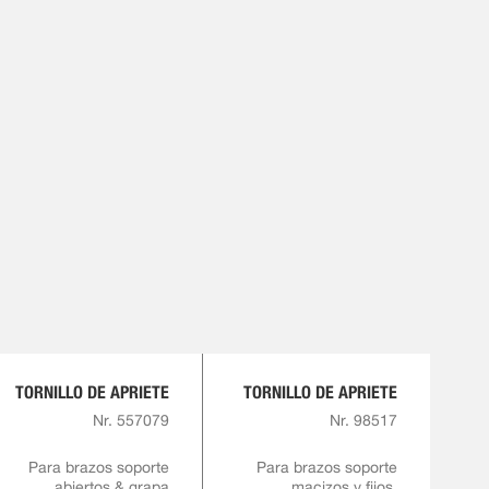
TORNILLO DE APRIETE
TORNILLO DE APRIETE
Nr. 557079
Nr. 98517
Para brazos soporte
Para brazos soporte
abiertos & grapa
macizos y fijos,