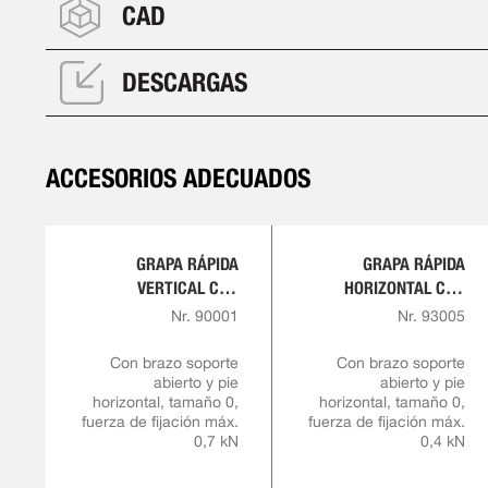
CAD
DESCARGAS
ACCESORIOS ADECUADOS
GRAPA RÁPIDA
GRAPA RÁPIDA
VERTICAL CON
HORIZONTAL CON
EMPUÑADURA ROJA
EMPUÑADURA ROJA
Nr. 90001
Nr. 93005
Con brazo soporte
Con brazo soporte
abierto y pie
abierto y pie
horizontal, tamaño 0,
horizontal, tamaño 0,
fuerza de fijación máx.
fuerza de fijación máx.
0,7 kN
0,4 kN