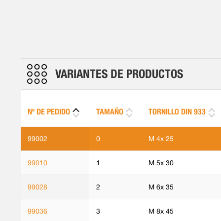
VARIANTES DE PRODUCTOS
Nº DE PEDIDO
TAMAÑO
TORNILLO DIN 933
99002
0
M 4x 25
99010
1
M 5x 30
99028
2
M 6x 35
99036
3
M 8x 45