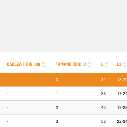
CABEZA T DIN 508
TAMAÑO CÍRC. U
L
L3
-
0
32
13-2
-
1
38
17-2
-
2
45
19-2
-
3
58
22-3