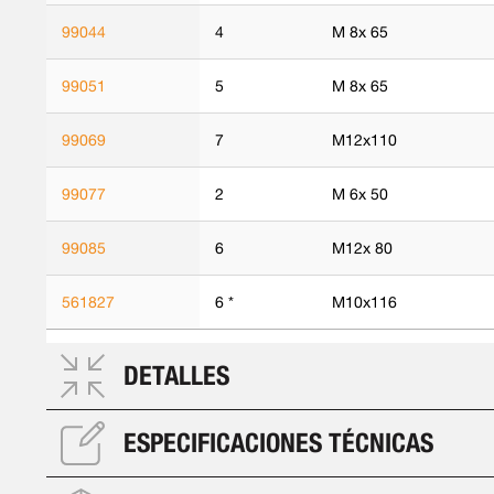
99044
4
M 8x 65
99051
5
M 8x 65
99069
7
M12x110
99077
2
M 6x 50
99085
6
M12x 80
561827
6 *
M10x116
DETALLES
ESPECIFICACIONES TÉCNICAS