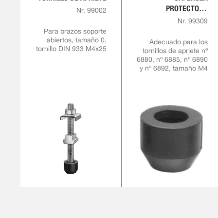
PROTECTORA
Nr. 99002
FABRICADA DE GOMA
Nr. 99309
RESISTENTE AL
Para brazos soporte
abiertos, tamaño 0,
ACEITE
Adecuado para los
tornillo DIN 933 M4x25
tornillos de apriete nº
6880, nº 6885, nº 6890
y nº 6892, tamaño M4