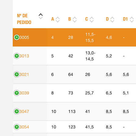
Nº DE
A
B
C
D
D1
PEDIDO
11,5-
93005
4
28
4,6
-
15,5
13,0-
93013
5
42
5,2
-
14,5
93021
6
64
26
5,6
5,6
93039
8
73
25,7
6,5
5,1
93047
10
113
41
8,5
8,5
93054
10
123
41,5
8,5
-