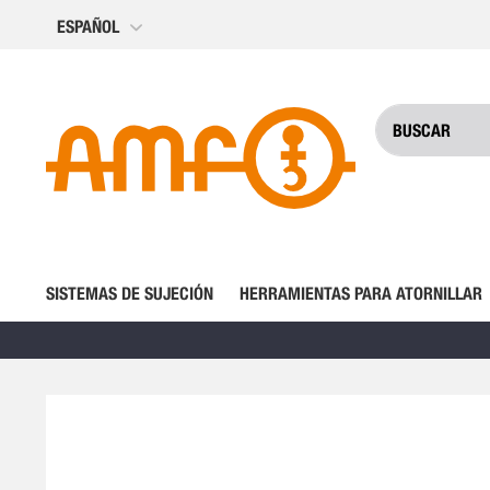
Ir
ESPAÑOL
al
contenido
SISTEMAS DE SUJECIÓN
HERRAMIENTAS PARA ATORNILLAR
Saltar
al
final
de