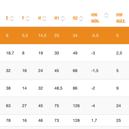
HW
HW
E
F
H
H1
H2
MÍN.
MÁX.
9
5,5
14,5
23
34
-5,5
0
18,7
8
19
30
49
-3
2,5
32
16
24
45
68
-1,5
5
38
14
32
48,5
86
-2
9
63
27
45
75
126
-4
24
78
16
46
73
128
1,7
25