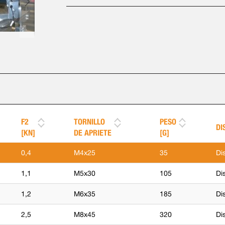
F2
TORNILLO
PESO
DI
[KN]
DE APRIETE
[G]
0,4
M4x25
35
Di
1,1
M5x30
105
Di
1,2
M6x35
185
Di
2,5
M8x45
320
Di