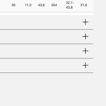
32,1-
30
11,5
43,6
354
31,6
43,8