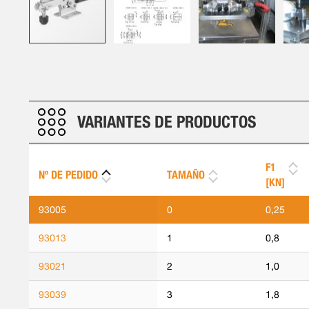
Saltar
al
comienzo
de
VARIANTES DE PRODUCTOS
la
galería
de
imágenes
F1
Nº DE PEDIDO
TAMAÑO
[KN]
93005
0
0,25
93013
1
0,8
93021
2
1,0
93039
3
1,8