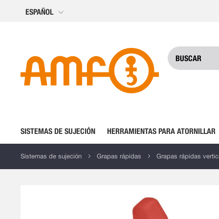
Ir
ESPAÑOL
al
contenido
SISTEMAS DE SUJECIÓN
HERRAMIENTAS PARA ATORNILLAR
Sistemas de sujeción
Grapas rápidas
Grapas rápidas vertic
Saltar
al
final