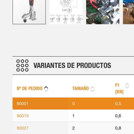
Saltar
al
comienzo
de
la
galería
VARIANTES DE PRODUCTOS
de
imágenes
F1
Nº DE PEDIDO
TAMAÑO
[KN]
90001
0
0,5
90019
1
0,6
90027
2
0,8