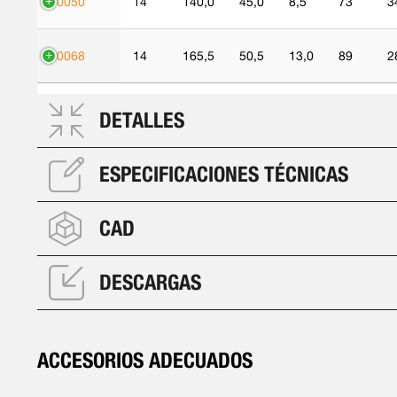
90050
14
140,0
45,0
8,5
73
3
90068
14
165,5
50,5
13,0
89
2
DETALLES
ESPECIFICACIONES TÉCNICAS
CAD
DESCARGAS
ACCESORIOS ADECUADOS