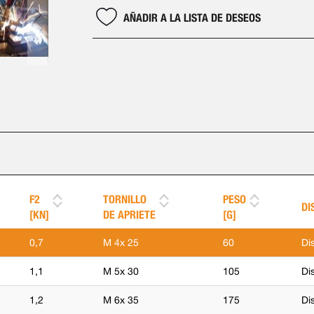
AÑADIR A LA LISTA DE DESEOS
F2
TORNILLO
PESO
DI
[KN]
DE APRIETE
[G]
0,7
M 4x 25
60
Di
1,1
M 5x 30
105
Di
1,2
M 6x 35
175
Di