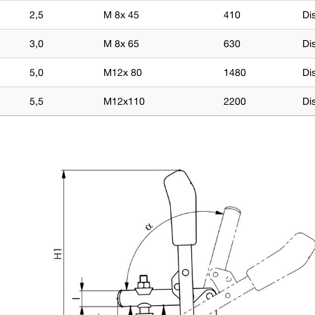
2,5
M 8x 45
410
Di
3,0
M 8x 65
630
Di
5,0
M12x 80
1480
Di
5,5
M12x110
2200
Di