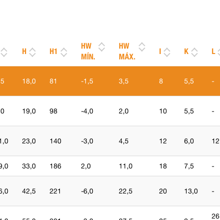
HW
HW
H
H1
I
K
L
MÍN.
MÁX.
,5
18,0
81
-1,5
3,5
8
5,5
-
,0
19,0
98
-4,0
2,0
10
5,5
-
1,0
23,0
140
-3,0
4,5
12
6,0
12
9,0
33,0
186
2,0
11,0
18
7,5
-
6,0
42,5
221
-6,0
22,5
20
13,0
-
26