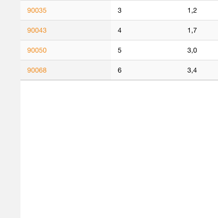
90035
3
1,2
90043
4
1,7
90050
5
3,0
90068
6
3,4