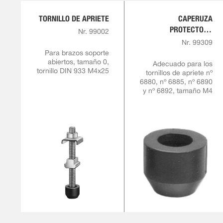
TORNILLO DE APRIETE
CAPERUZA
PROTECTORA
Nr. 99002
FABRICADA DE GOMA
Nr. 99309
RESISTENTE AL
Para brazos soporte
abiertos, tamaño 0,
ACEITE
Adecuado para los
tornillo DIN 933 M4x25
tornillos de apriete nº
6880, nº 6885, nº 6890
y nº 6892, tamaño M4