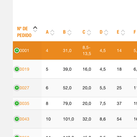
Nº DE
A
B
C
D
E
F
PEDIDO
8,5-
90001
4
31,0
4,5
14
5
13,5
90019
5
39,0
16,0
4,5
18
6
90027
6
52,0
20,0
5,5
25
1
90035
8
79,0
20,0
7,5
37
1
90043
10
101,0
32,0
8,6
54
1