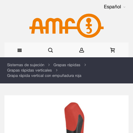
Español
Ir
Sistemas de sujeción
Grapas rápidas
Grapas rápidas verticales
al
Grapa rápida vertical con empuñadura roja
contenido
Saltar
al
final
de
la
galería