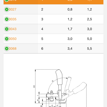
90027
2
0,8
1,2
90035
3
1,2
2,5
90043
4
1,7
3,0
90050
5
3,0
5,0
90068
6
3,4
5,5