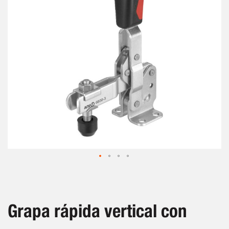
de
imágenes
Saltar
al
comienzo
de
Grapa rápida vertical con
la
galería