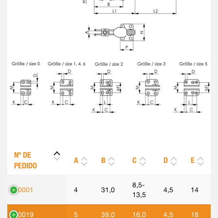
Nº DE
A
B
C
D
E
PEDIDO
8,5-
90001
4
31,0
4,5
14
13,5
90019
5
39,0
16,0
4,5
18