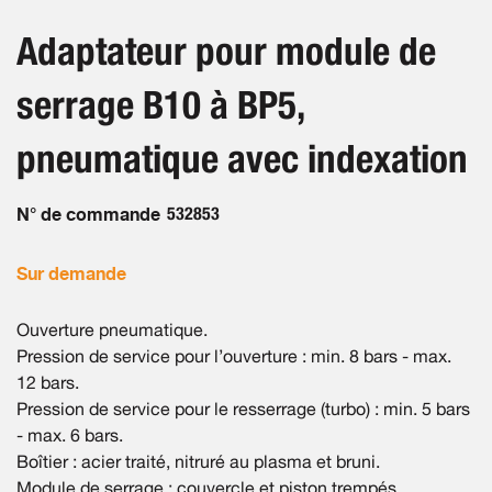
the
the
beginning
images
Adaptateur pour module de
of
gallery
the
serrage B10 à BP5,
images
gallery
pneumatique avec indexation
N° de commande
532853
Sur demande
Ouverture pneumatique.
Pression de service pour l’ouverture : min. 8 bars - max.
12 bars.
Pression de service pour le resserrage (turbo) : min. 5 bars
- max. 6 bars.
Boîtier : acier traité, nitruré au plasma et bruni.
Module de serrage : couvercle et piston trempés.