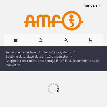
Français
Allez
Technique de bridage
Zero-Point-Systems
Système de bridage du point zéro modulaire
au
Adaptateur pour module de serrage B10 à BP5, pneumatique avec
indexation
contenu
Skip
to
the
Skip
end
to
of