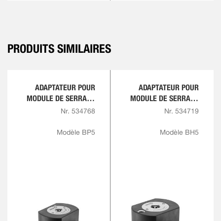
PRODUITS SIMILAIRES
ADAPTATEUR POUR
ADAPTATEUR POUR
MODULE DE SERRAGE
MODULE DE SERRAGE
B10 À K10,
B10 À BH5,
Nr. 534768
Nr. 534719
PNEUMATIQUE
HYDRAULIQUE AVEC
INDEXATION
Modèle BP5
Modèle BH5