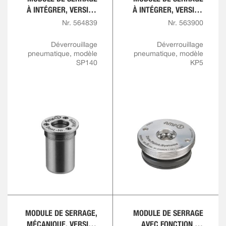
À INTÉGRER, VERSION
À INTÉGRER, VERSION
À VISSER
À VISSER
Nr. 564839
Nr. 563900
Déverrouillage
Déverrouillage
pneumatique, modèle
pneumatique, modèle
SP140
KP5
MODULE DE SERRAGE,
MODULE DE SERRAGE
MÉCANIQUE, VERSION
AVEC FONCTION DE