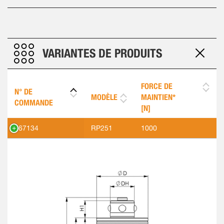
VARIANTES DE PRODUITS
FORCE DE
N° DE
MODÈLE
MAINTIEN*
COMMANDE
[N]
567134
RP251
1000