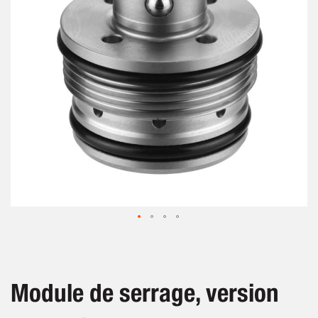
images
gallery
Skip
to
the
beginning
Module de serrage, version
of
the