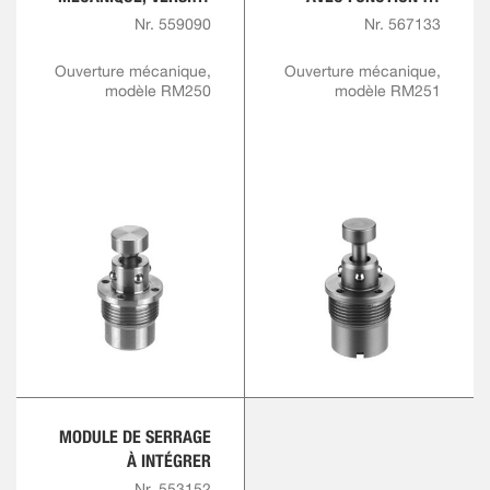
À VISSER
VERROUILLAGE,
Nr. 559090
Nr. 567133
MÉCANIQUE, VERSION
À VISSER
Ouverture mécanique,
Ouverture mécanique,
modèle RM250
modèle RM251
MODULE DE SERRAGE
À INTÉGRER
Nr. 553152