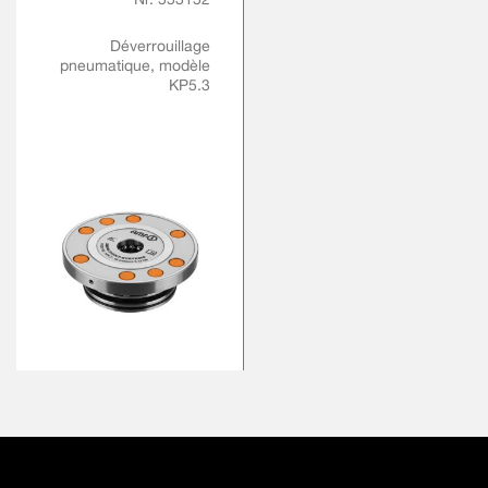
Déverrouillage
pneumatique, modèle
KP5.3