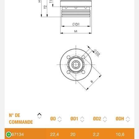
N° DE
ØD
ØD1
ØD2
ØDH
COMMANDE
567134
22,4
20
2,2
10,6