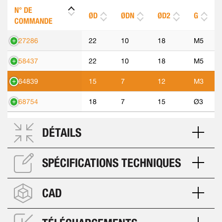
N° DE
ØD
ØDN
ØD2
G
COMMANDE
427286
22
10
18
M5
558437
22
10
18
M5
564839
15
7
12
M3
568754
18
7
15
Ø3
DÉTAILS
SPÉCIFICATIONS TECHNIQUES
CAD