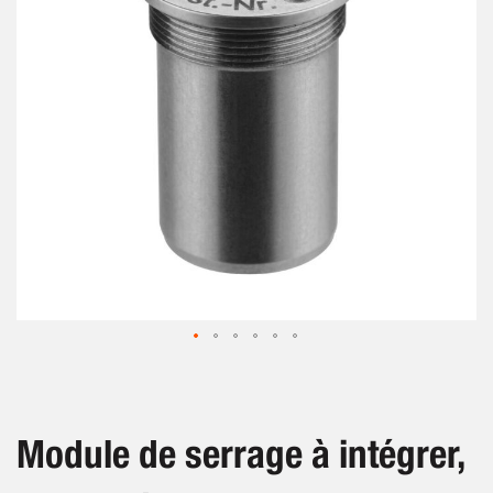
images
gallery
Skip
to
the
beginning
Module de serrage à intégrer,
of
the