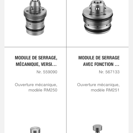
MODULE DE SERRAGE,
MODULE DE SERRAGE
MÉCANIQUE, VERSION
AVEC FONCTION DE
À VISSER
VERROUILLAGE,
Nr. 559090
Nr. 567133
MÉCANIQUE, VERSION
À VISSER
Ouverture mécanique,
Ouverture mécanique,
modèle RM250
modèle RM251