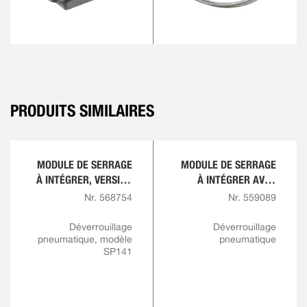
PRODUITS SIMILAIRES
MODULE DE SERRAGE
MODULE DE SERRAGE
À INTÉGRER, VERSION
À INTÉGRER AVEC
À VISSER
DÉTECTION PAR
Nr. 568754
Nr. 559089
CAPTEURS
OUVERTURE/FERMETU
Déverrouillage
Déverrouillage
pneumatique, modèle
pneumatique
RE
SP141