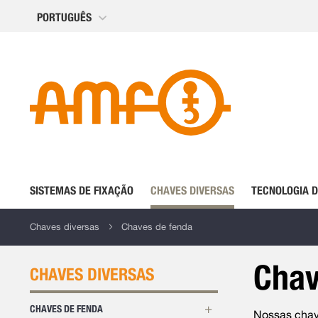
Ir
PORTUGUÊS
para
o
Conteúdo
SISTEMAS DE FIXAÇÃO
CHAVES DIVERSAS
TECNOLOGIA 
Chaves diversas
Chaves de fenda
Chav
CHAVES DIVERSAS
CHAVES DE FENDA
Nossas chave