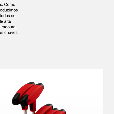
is. Como
produzimos
todos os
e alta
uradoura,
as chaves