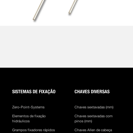
SISTEMAS DE FIXAÇÃO
CHAVES DIVERSAS
Zero-Point-Systems
Chaves sextavadas (mm)
Elementos de fixação
Chaves sextavadas com
hidráulicos
pinos (mm)
Grampos fixadores rápidos
Chaves Allen de cabeça