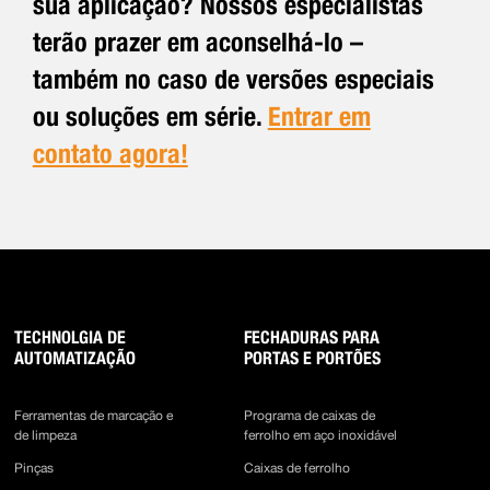
sua aplicação? Nossos especialistas
terão prazer em aconselhá-lo –
também no caso de versões especiais
ou soluções em série.
Entrar em
contato agora!
TECHNOLGIA DE
FECHADURAS PARA
AUTOMATIZAÇÃO
PORTAS E PORTÕES
Ferramentas de marcação e
Programa de caixas de
de limpeza
ferrolho em aço inoxidável
Pinças
Caixas de ferrolho