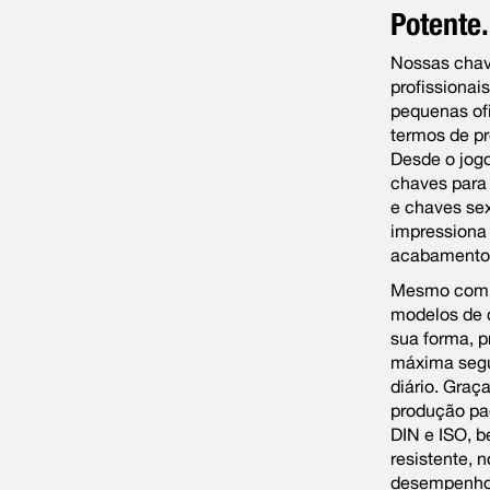
Potente.
Nossas chav
profissionai
pequenas of
termos de pr
Desde o jogo
chaves para
e chaves se
impressiona 
acabamento 
Mesmo com u
modelos de 
sua forma, p
máxima segur
diário. Graç
produção pa
DIN e ISO, 
resistente,
desempenho 