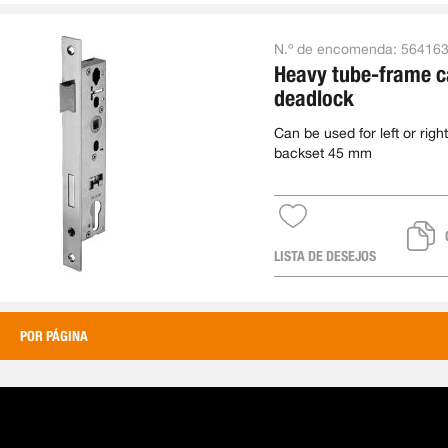
N.º de encomenda:
56416
Heavy tube-frame c
deadlock
Can be used for left or right
backset 45 mm
LISTA DE DESEJOS
POR PÁGINA