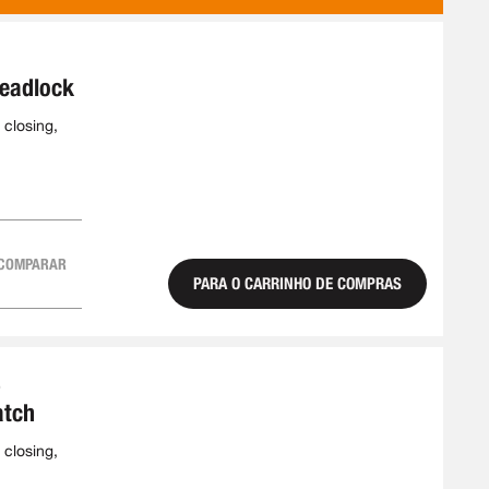
COMO
1
deadlock
 closing,
COMPARAR
PARA O CARRINHO DE COMPRAS
6
atch
 closing,