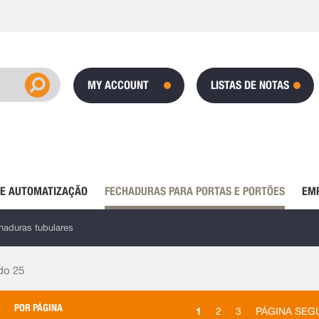
MY ACCOUNT
LISTAS DE NOTAS
DE AUTOMATIZAÇÃO
FECHADURAS PARA PORTAS E PORTÕES
EM
haduras tubulares
 do
25
POR PÁGINA
1
2
3
PÁGINA SEG