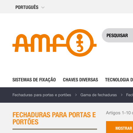
Ir
PORTUGUÊS
para
o
Conteúdo
SISTEMAS DE FIXAÇÃO
CHAVES DIVERSAS
TECNOLOGIA 
Fechaduras para portas e portões
Gama de fechaduras
Fec
Artigos 1-10
FECHADURAS PARA PORTAS E
PORTÕES
MOSTRAR