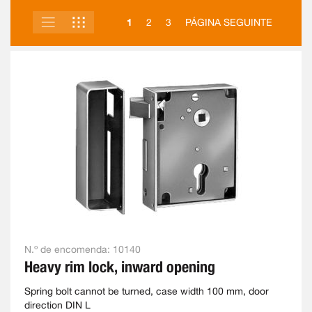
LISTA
GRELHA
VER
1
2
3
PÁGINA SEGUINTE
COMO
N.º de encomenda:
10140
Heavy rim lock, inward opening
Spring bolt cannot be turned, case width 100 mm, door
direction DIN L