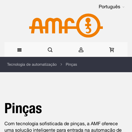
Português
Ir
Tecnologia de automatização
Pinças
para
o
Conteúdo
Pinças
Com tecnologia sofisticada de pinças, a AMF oferece
uma solução inteligente para entrada na automação de