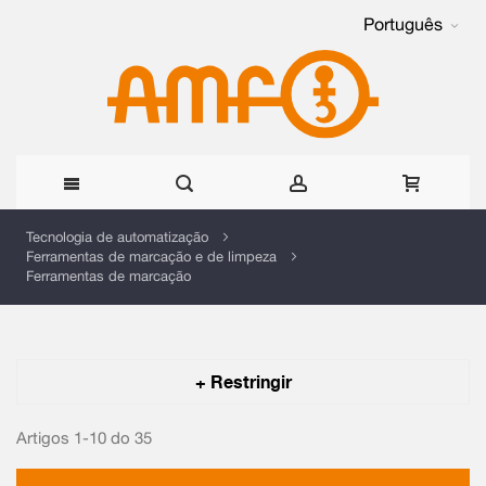
Português
Ir
Tecnologia de automatização
Ferramentas de marcação e de limpeza
para
Ferramentas de marcação
o
Conteúdo
+ Restringir
Artigos 1-10 do
35