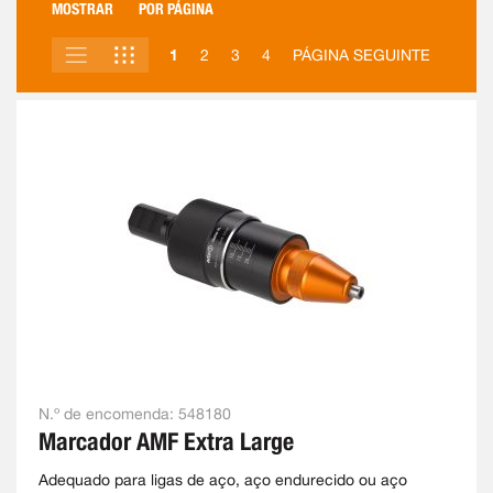
MOSTRAR
POR PÁGINA
LISTA
GRELHA
VER
1
2
3
4
PÁGINA SEGUINTE
COMO
N.º de encomenda:
548180
Marcador AMF Extra Large
Adequado para ligas de aço, aço endurecido ou aço