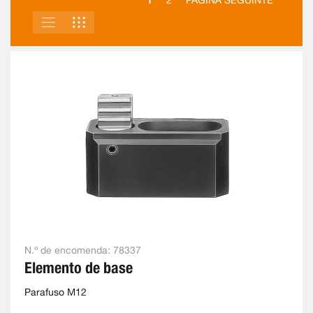
2
PÁGINA SEGUINTE
LISTA
GRELHA
VER
COMO
N.º de encomenda:
78337
Elemento de base
Parafuso M12