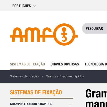
Ir
PORTUGUÊS
para
o
Conteúdo
SISTEMAS DE FIXAÇÃO
CHAVES DIVERSAS
TECNOLOGIA 
Sistemas de fixação
Grampos fixadores rápidos
Gram
SISTEMAS DE FIXAÇÃO
manu
GRAMPOS FIXADORES RÁPIDOS