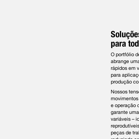
Soluções
para tod
O portfólio 
abrange uma
rápidos em 
para aplica
produção co
Nossos tens
movimentos 
e operação c
garante uma
variáveis – i
reprodutívei
peças de tra