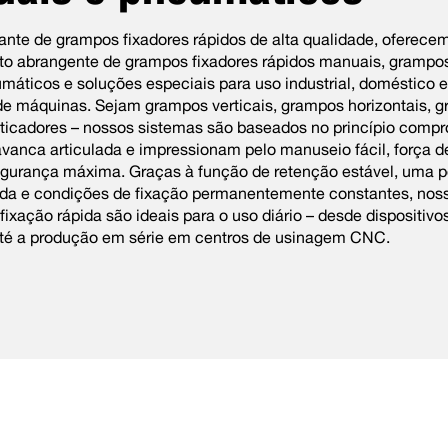
ante de grampos fixadores rápidos de alta qualidade, oferec
to abrangente de grampos fixadores rápidos manuais, grampos
máticos e soluções especiais para uso industrial, doméstico e
de máquinas. Sejam grampos verticais, grampos horizontais, 
sticadores – nossos sistemas são baseados no princípio comp
avanca articulada e impressionam pelo manuseio fácil, força d
egurança máxima. Graças à função de retenção estável, uma p
nida e condições de fixação permanentemente constantes, nos
fixação rápida são ideais para o uso diário – desde dispositivo
 até a produção em série em centros de usinagem CNC.