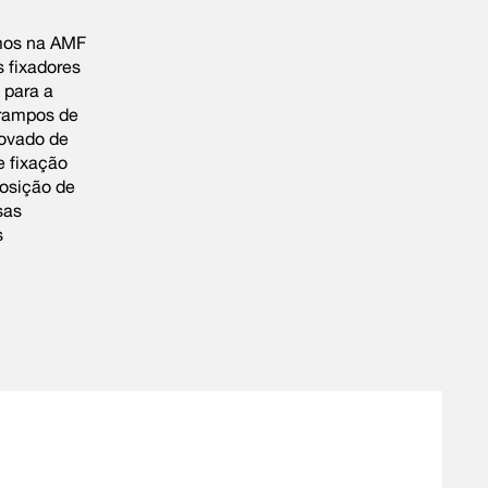
emos na AMF
 fixadores
 para a
grampos de
rovado de
e fixação
osição de
sas
s