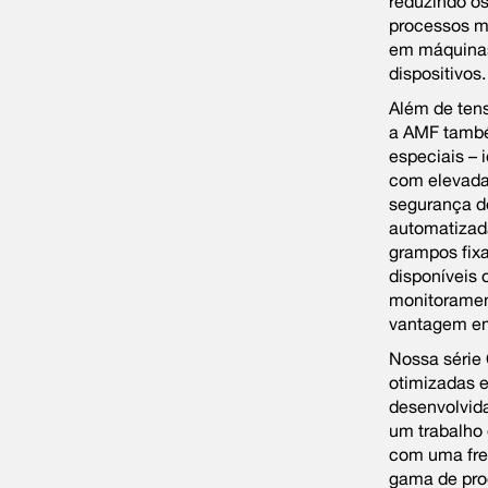
reduzindo o
processos ma
em máquinas
dispositivos.
Além de tens
a AMF tamb
especiais – 
com elevada
segurança d
automatizada
grampos fix
disponíveis
monitoramen
vantagem em
Nossa série 
otimizadas 
desenvolvida
um trabalho
com uma fre
gama de pro