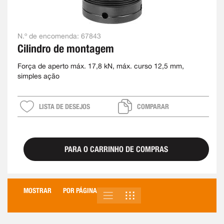
N.º de encomenda:
67843
Cilindro de montagem
Força de aperto máx. 17,8 kN, máx. curso 12,5 mm,
simples ação
LISTA DE DESEJOS
COMPARAR
PARA O CARRINHO DE COMPRAS
MOSTRAR
POR PÁGINA
LISTA
GRELHA
VER
COMO