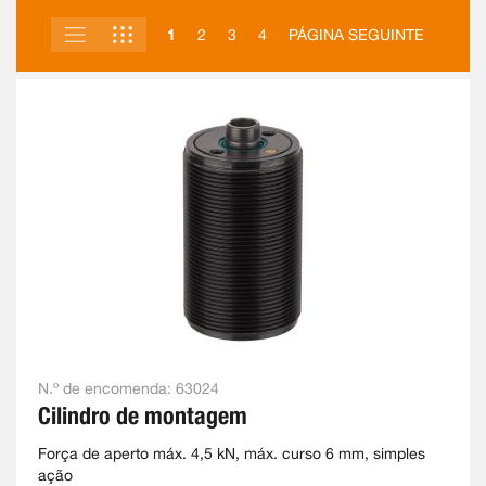
LISTA
GRELHA
VER
1
2
3
4
PÁGINA SEGUINTE
COMO
N.º de encomenda:
63024
Cilindro de montagem
Força de aperto máx. 4,5 kN, máx. curso 6 mm, simples
ação