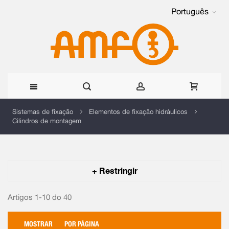
Português
Ir
Sistemas de fixação
Elementos de fixação hidráulicos
Cilindros de montagem
para
o
Conteúdo
+ Restringir
Artigos 1-10 do
40
MOSTRAR
POR PÁGINA