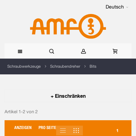
Deutsch
Direkt
Schraubwerkzeuge
Schraubendreher
Bits
zum
Inhalt
+ Einschränken
Artikel 1-2 von
2
ANZEIGEN
PRO SEITE
LISTE
RASTER
ANSICHT
1