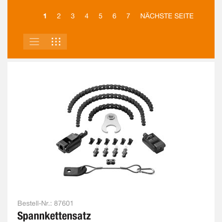
1
2
3
4
5
6
7
NÄCHSTE SEITE
LISTE
RASTER
ANSICHT
ALS
Bestell-Nr.:
87601
Spannkettensatz