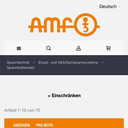
Deutsch
Direkt
Spanntechnik
Einzel- und Mehrfachspannsysteme
Spannkettensatz
zum
Inhalt
+ Einschränken
Artikel 1-10 von
75
ANZEIGEN
PRO SEITE