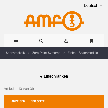
Deutsch
Direkt
Spanntechnik
Zero-Point-Systems
Einbau-Spannmodule
zum
Inhalt
+ Einschränken
Artikel 1-10 von
39
ANZEIGEN
PRO SEITE