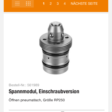
LISTE
RASTER
ANSICHT
1
2
3
4
NÄCHSTE SEITE
ALS
Bestell-Nr.:
561989
Spannmodul, Einschraubversion
Öffnen pneumatisch, Größe RP250