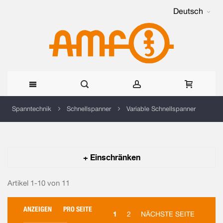
Deutsch
Direkt
Spanntechnik
Schnellspanner
Variable Schnellspanner
zum
Inhalt
+ Einschränken
Artikel 1-10 von
11
ANZEIGEN
PRO SEITE
1
2
NÄCHSTE SEITE