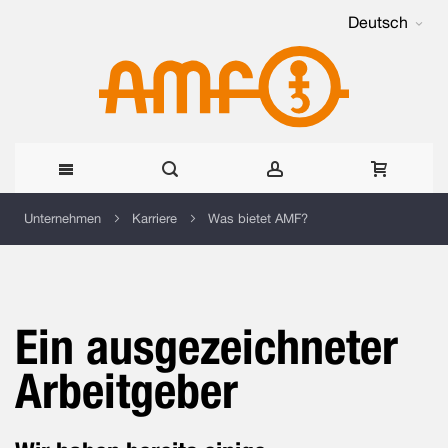
Deutsch
Direkt
Unternehmen
Karriere
Was bietet AMF?
zum
Inhalt
Ein ausgezeichneter
Arbeitgeber