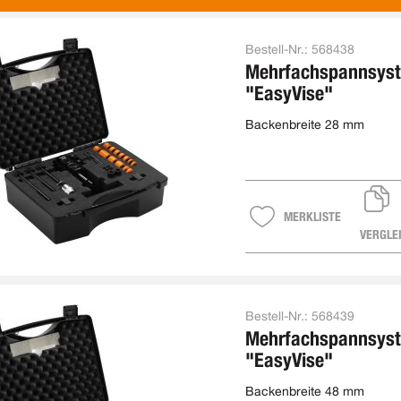
Bestell-Nr.:
568438
Mehrfachspannsys
"EasyVise"
Backenbreite 28 mm
MERKLISTE
VERGLE
Bestell-Nr.:
568439
Mehrfachspannsys
"EasyVise"
Backenbreite 48 mm