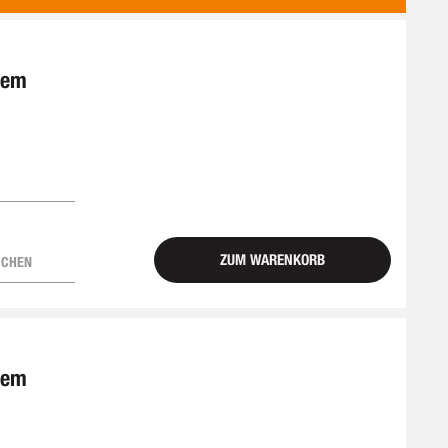
ALS
tem
ZUM WARENKORB
ICHEN
tem