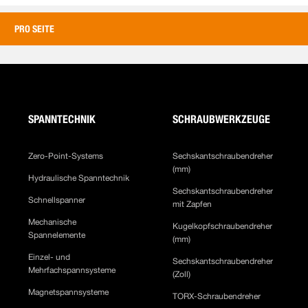
PRO SEITE
SPANNTECHNIK
SCHRAUBWERKZEUGE
Zero-Point-Systems
Sechskantschraubendreher
(mm)
Hydraulische Spanntechnik
Sechskantschraubendreher
Schnellspanner
mit Zapfen
Mechanische
Kugelkopfschraubendreher
Spannelemente
(mm)
Einzel- und
Sechskantschraubendreher
Mehrfachspannsysteme
(Zoll)
Magnetspannsysteme
TORX-Schraubendreher