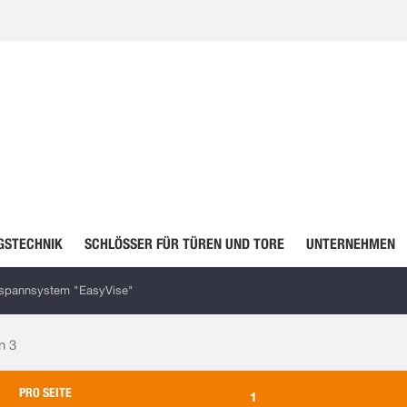
GSTECHNIK
SCHLÖSSER FÜR TÜREN UND TORE
UNTERNEHMEN
spannsystem "EasyVise"
on
3
PRO SEITE
1