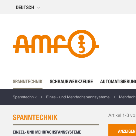
Direkt
DEUTSCH
zum
Inhalt
SPANNTECHNIK
SCHRAUBWERKZEUGE
AUTOMATISIERUN
Spanntechnik
Einzel- und Mehrfachspannsysteme
Mehrfach
Artikel 1-3 v
SPANNTECHNIK
ANZEIGEN
EINZEL- UND MEHRFACHSPANNSYSTEME