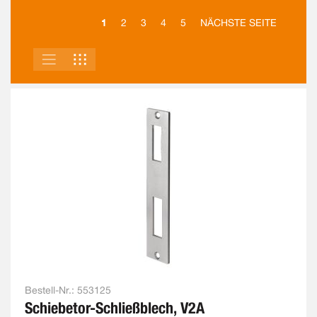
1
2
3
4
5
NÄCHSTE SEITE
LISTE
RASTER
ANSICHT
ALS
Bestell-Nr.:
553125
Schiebetor-Schließblech, V2A