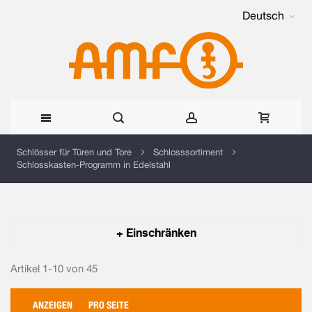
Deutsch
Direkt
Schlösser für Türen und Tore
Schlosssortiment
Schlosskasten-Programm in Edelstahl
zum
Inhalt
+ Einschränken
Artikel 1-10 von
45
ANZEIGEN
PRO SEITE