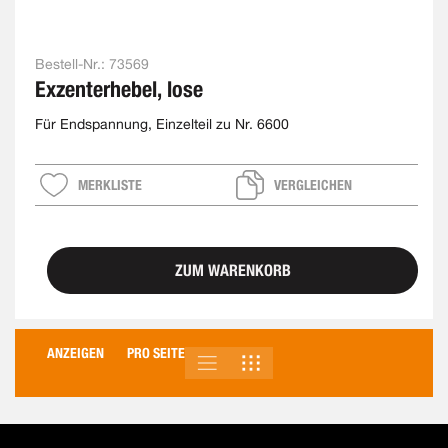
Bestell-Nr.:
73569
Exzenterhebel, lose
Für Endspannung, Einzelteil zu Nr. 6600
MERKLISTE
VERGLEICHEN
ZUM WARENKORB
ANZEIGEN
PRO SEITE
LISTE
RASTER
ANSICHT
ALS