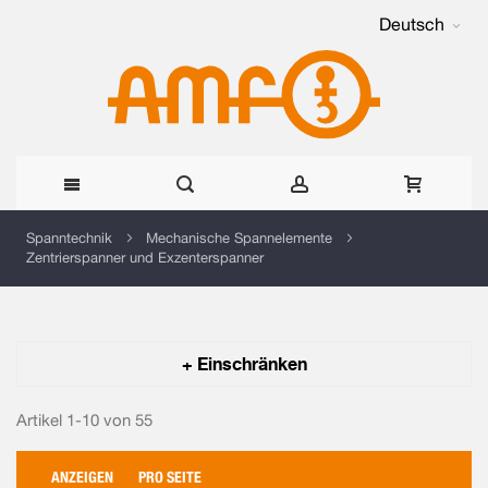
Deutsch
Direkt
Spanntechnik
Mechanische Spannelemente
Zentrierspanner und Exzenterspanner
zum
Inhalt
+ Einschränken
Artikel 1-10 von
55
ANZEIGEN
PRO SEITE