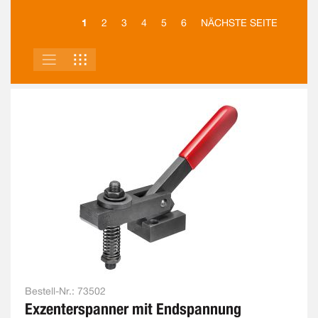
1
2
3
4
5
6
NÄCHSTE SEITE
LISTE
RASTER
ANSICHT
ALS
Bestell-Nr.:
73502
Exzenterspanner mit Endspannung