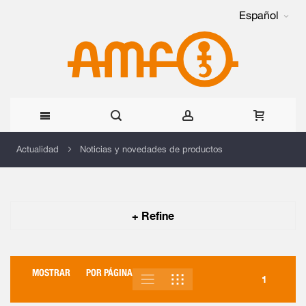
Español
Ir
Actualidad
Noticias y novedades de productos
al
contenido
+ Refine
MOSTRAR
POR PÁGINA
LISTA
PARRILLA
VER
1
COMO