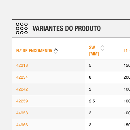
VARIANTES DO PRODUTO
SW
N.º DE ENCOMENDA
L1
[MM]
42218
5
15
42234
8
20
42242
2
10
42259
2,5
10
44958
3
10
44966
3
15