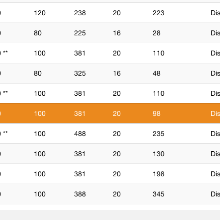
0
120
238
20
223
Di
0
80
225
16
28
Di
 **
100
381
20
110
Di
0
80
325
16
48
Di
 **
100
381
20
110
Di
0
100
381
20
98
Di
 **
100
488
20
235
Di
0
100
381
20
130
Di
0
100
381
20
198
Di
0
100
388
20
345
Di