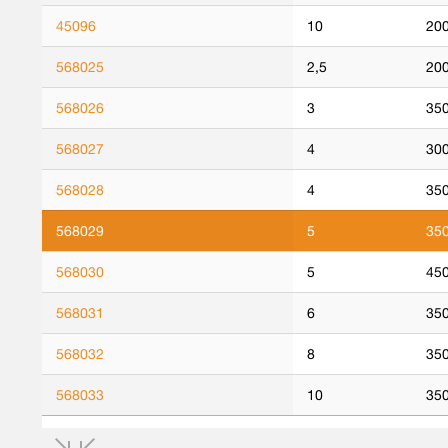
45096
10
20
568025
2,5
20
568026
3
350
568027
4
30
568028
4
350
568029
5
35
568030
5
450
568031
6
35
568032
8
35
568033
10
35