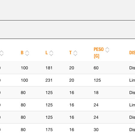
PESO
B
L
T
DI
[G]
0
100
181
20
60
Di
0
100
231
20
125
Li
0
80
125
16
18
Di
0
80
125
16
24
Li
0
80
125
16
24
Di
0
80
175
16
30
Di