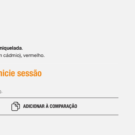
niquelada
.
em cádmio), vermelho.
inicie sessão
o
.
ADICIONAR À COMPARAÇÃO