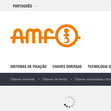
Ir
PORTUGUÊS
para
o
Conteúdo
SISTEMAS DE FIXAÇÃO
CHAVES DIVERSAS
TECNOLOGIA 
Chaves diversas
Chaves de fenda
Chaves sextavadas (mm
Saltar
para
o