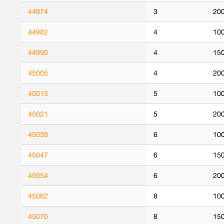
44974
3
20
44982
4
10
44990
4
15
45005
4
20
45013
5
10
45021
5
20
45039
6
10
45047
6
15
45054
6
20
45062
8
10
45070
8
15