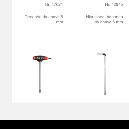
CABO ERGONÔMICO
LONGA
Nr. 47621
Nr. 42945
TRANSVERSAL DE 2
COMPONENTES
Tamanho da chave 5
Niquelada, tamanho
mm
da chave 5 mm