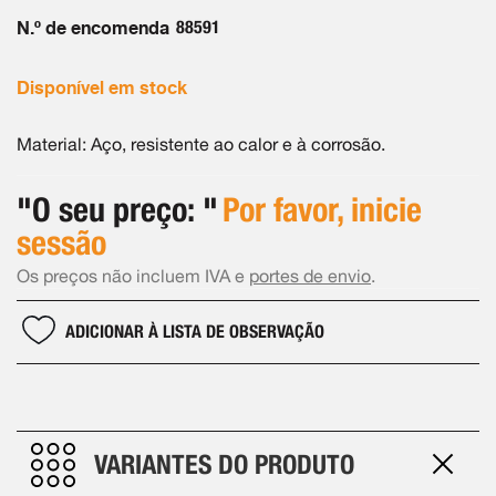
Galeria
de
N.º de encomenda
88591
imagens
Disponível em stock
Material: Aço, resistente ao calor e à corrosão.
"O seu preço: "
Por favor, inicie
sessão
Os preços não incluem IVA e
portes de envio
.
ADICIONAR À LISTA DE OBSERVAÇÃO
VARIANTES DO PRODUTO