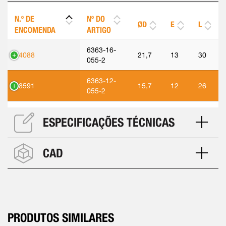
N.º DE
Nº DO
ØD
E
L
ENCOMENDA
ARTIGO
6363-16-
74088
21,7
13
30
055-2
6363-12-
88591
15,7
12
26
055-2
ESPECIFICAÇÕES TÉCNICAS
CAD
PRODUTOS SIMILARES