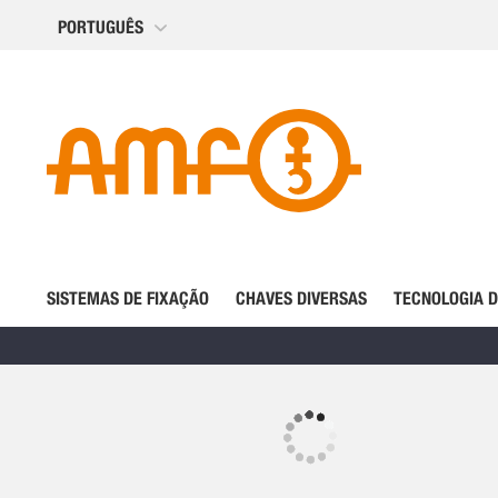
Ir
PORTUGUÊS
para
o
Conteúdo
SISTEMAS DE FIXAÇÃO
CHAVES DIVERSAS
TECNOLOGIA 
Saltar
para
o
Saltar
final