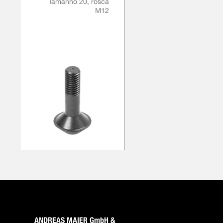
Tamanho 20, rosca
M12
ANDREAS MAIER GmbH &