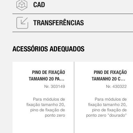
CAD
TRANSFERÊNCIAS
ACESSÓRIOS ADEQUADOS
PINO DE FIXAÇÃO
PINO DE FIXAÇÃO
TAMANHO 20 PARA
TAMANHO 20 COM
PARAFUSO
MARCAÇÃO EM CORES
Nr. 303149
Nr. 430322
PRISIONEIRO M10 E
PARA PARAFUSO
M12
PRISIONEIRO M12
Para módulos de
Para módulos de
fixação tamanho 20,
fixação tamanho 20,
pino de fixação de
pino de fixação de
ponto zero
ponto zero "dourado"