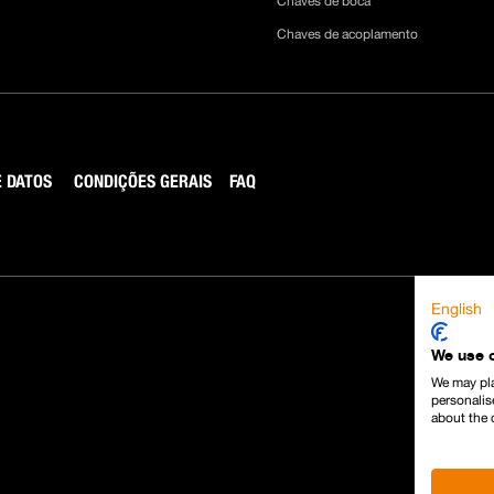
Chaves de boca
Chaves de acoplamento
 DATOS
CONDIÇÕES GERAIS
FAQ
English
We use 
We may pla
personalis
about the 