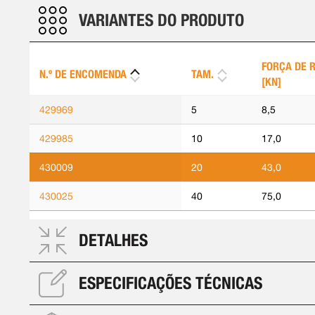
VARIANTES DO PRODUTO
FORÇA DE 
N.º DE ENCOMENDA
TAM.
[KN]
429969
5
8,5
429985
10
17,0
430009
20
43,0
430025
40
75,0
DETALHES
ESPECIFICAÇÕES TÉCNICAS