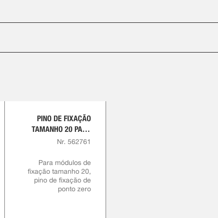
PINO DE FIXAÇÃO
TAMANHO 20 PARA
PARAFUSO
Nr. 562761
PRISIONEIRO M12
COM COLAR REDUZIDO
Para módulos de
fixação tamanho 20,
pino de fixação de
ponto zero