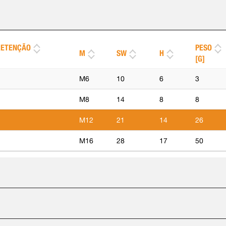
RETENÇÃO
PESO
M
SW
H
[G]
M6
10
6
3
M8
14
8
8
M12
21
14
26
M16
28
17
50