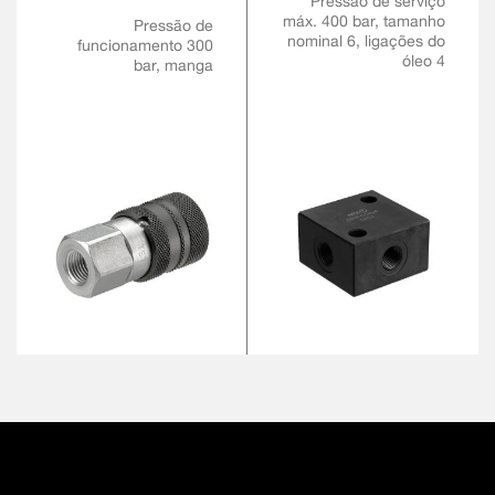
Pressão de serviço
máx. 400 bar, tamanho
Pressão de
nominal 6, ligações do
funcionamento 300
óleo 4
bar, manga