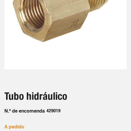
Saltar
para
o
início
Tubo hidráulico
da
Galeria
de
N.º de encomenda
429019
imagens
A pedido