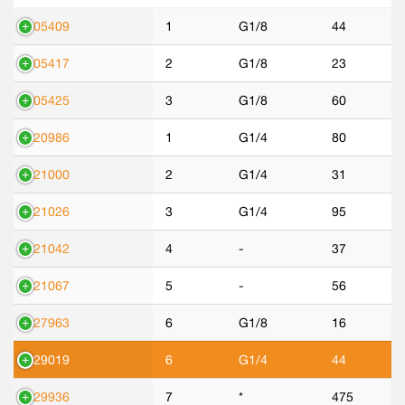
305409
1
G1/8
44
305417
2
G1/8
23
305425
3
G1/8
60
320986
1
G1/4
80
321000
2
G1/4
31
321026
3
G1/4
95
321042
4
-
37
321067
5
-
56
427963
6
G1/8
16
429019
6
G1/4
44
429936
7
*
475