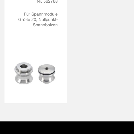
ANGSCHRAUBE M16 M
Nr. 562768
IT REDUZIERTEM P
ASSBUND
Für Spannmodule
Größe 20, Nullpunkt-
Spannbolzen