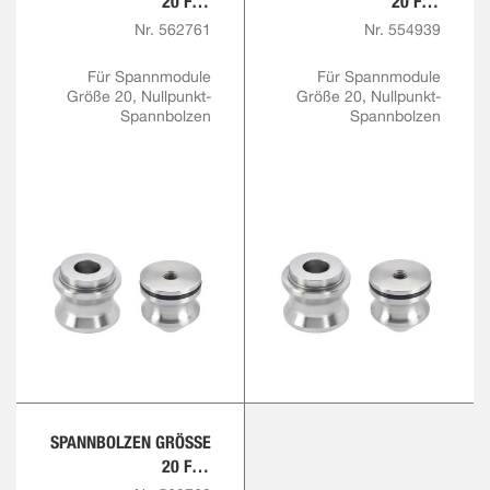
0 FÜR F
0 FÜR F
ANGSCHRAUBE M12 M
ANGSCHRAUBE M16
Nr. 562761
Nr. 554939
IT REDUZIERTEM P
ASSBUND
Für Spannmodule
Für Spannmodule
Größe 20, Nullpunkt-
Größe 20, Nullpunkt-
Spannbolzen
Spannbolzen
SPANNBOLZEN GRÖSSE 2
0 FÜR F