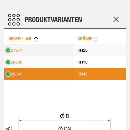
PRODUKTVARIANTEN
BESTELL-NR.
GRÖSSE
427971
KH20
428680
KH10
429845
KH40