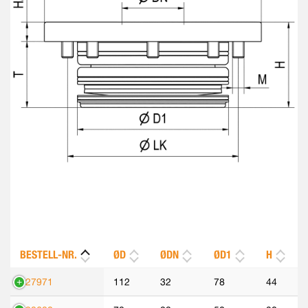
BESTELL-NR.
ØD
ØDN
ØD1
H
427971
112
32
78
44