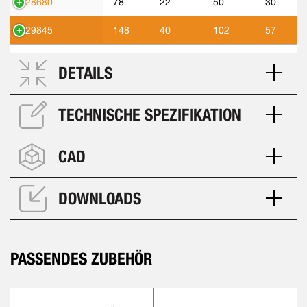
428680
78
22
50
30
429845
148
40
102
57
DETAILS
TECHNISCHE SPEZIFIKATION
CAD
DOWNLOADS
PASSENDES ZUBEHÖR