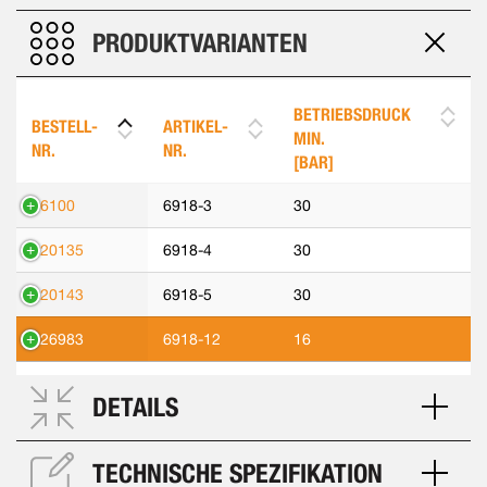
PRODUKTVARIANTEN
BETRIEBSDRUCK
BESTELL-
ARTIKEL-
MIN.
NR.
NR.
[BAR]
66100
6918-3
30
320135
6918-4
30
320143
6918-5
30
326983
6918-12
16
DETAILS
TECHNISCHE SPEZIFIKATION