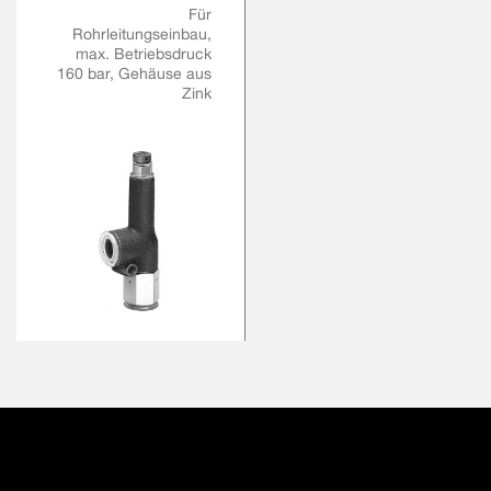
Für
Rohrleitungseinbau,
max. Betriebsdruck
160 bar, Gehäuse aus
Zink